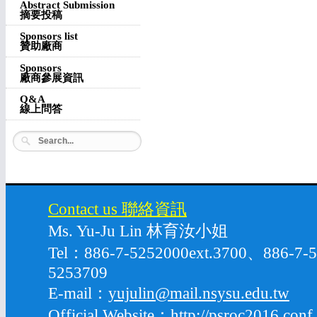
Abstract Submission
摘要投稿
Sponsors list
贊助廠商
Sponsors
廠商參展資訊
Q&A
線上問答
Contact us 聯絡資訊
Ms. Yu-Ju Lin 林育汝小姐
Tel：886-7-5252000ext.3700、886-7
5253709
E-mail：
yujulin@mail.nsysu.edu.tw
Official Website：
http://psroc2016.conf