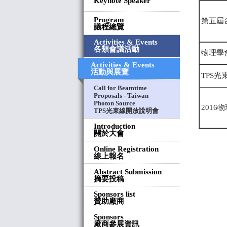
Keynote Speaker
Program
第五屆
議程總覽
Activities & Events
各類會議活動
物理學
Activities & Events
活動與展覽
TPS
Call for Beamtime
Proposals - Taiwan
Photon Source
201
TPS光束線開放說明會
Introduction
關於大會
Online Registration
線上報名
Abstract Submission
摘要投稿
Sponsors list
贊助廠商
Sponsors
廠商參展資訊