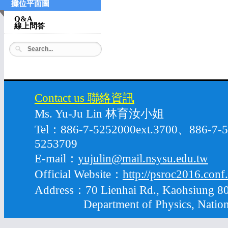
攤位平面圖
Q&A
線上問答
Contact us 聯絡資訊
Ms. Yu-Ju Lin 林育汝小姐
Tel：886-7-5252000ext.3700、886-7
5253709
E-mail：
yujulin@mail.nsysu.edu.tw
Official Website：
http://psroc2016.conf
Address：70 Lienhai Rd., Kaohsiung 80
Department of Physics, National S