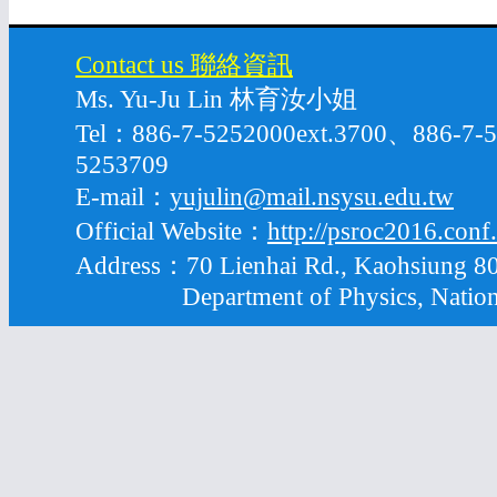
Contact us 聯絡資訊
Ms. Yu-Ju Lin 林育汝小姐
Tel：886-7-5252000ext.3700、886-7
5253709
E-mail：
yujulin@mail.nsysu.edu.tw
Official Website：
http://psroc2016.conf
Address：70 Lienhai Rd., Kaohsiung 80
Department of Physics, National S