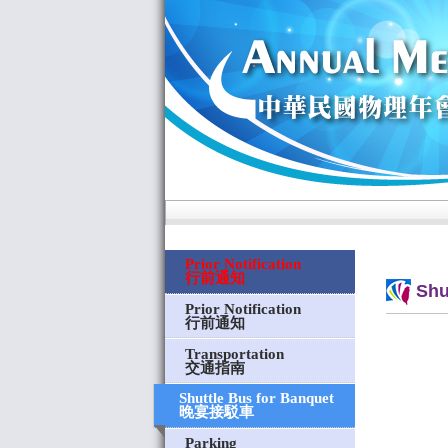
Prior Notification
行前通知
Shu
Prior Notification
行前通知
Transportation
交通指南
Shuttle Bus for Banquet
晚宴接駁車
Parking