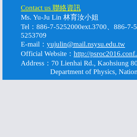
Contact us 聯絡資訊
Ms. Yu-Ju Lin 林育汝小姐
Tel：886-7-5252000ext.3700、886-7
5253709
E-mail：
yujulin@mail.nsysu.edu.tw
Official Website：
http://psroc2016.conf
Address：70 Lienhai Rd., Kaohsiung 80
Department of Physics, National S