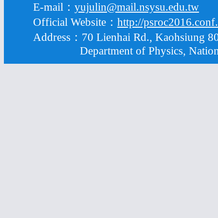
E-mail：
yujulin@mail.nsysu.edu.tw
Official Website：
http://psroc2016.conf
Address：70 Lienhai Rd., Kaohsiung 80
Department of Physics, National S