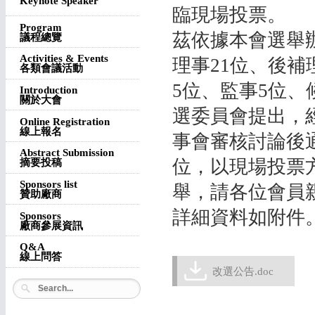
Keynote Speaker
臨現場投票。
Program
茲依據本會選舉辦
議程總覽
Activities & Events
理事21位、後補
各類會議活動
5位、監事5位、
Introduction
關於大會
選委員會提出，
Online Registration
線上報名
事會審核討論後
Abstract Submission
位，以現場投票
摘要投稿
Sponsors list
舉，請各位會員
贊助廠商
詳細資料如附件
Sponsors
廠商參展資訊
Q&A
線上問答
改選公告.doc