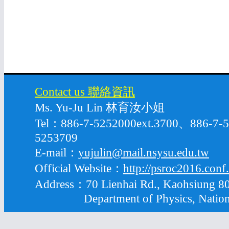
Contact us 聯絡資訊
Ms. Yu-Ju Lin 林育汝小姐
Tel：886-7-5252000ext.3700、886-7
5253709
E-mail：
yujulin@mail.nsysu.edu.tw
Official Website：
http://psroc2016.conf
Address：70 Lienhai Rd., Kaohsiung 80
Department of Physics, National S