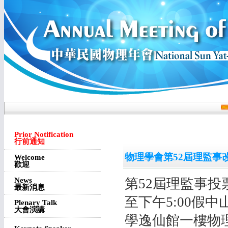
Prior Notification
行前通知
物理學會第52屆理監事
Welcome
歡迎
News
第52屆理監事投票
最新消息
至下午5:00假中
Plenary Talk
大會演講
學逸仙館一樓物