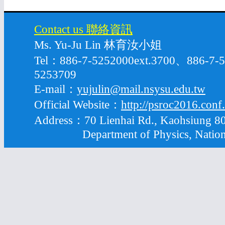
Contact us 聯絡資訊
Ms. Yu-Ju Lin 林育汝小姐
Tel：886-7-5252000ext.3700、886-7
5253709
E-mail：
yujulin@mail.nsysu.edu.tw
Official Website：
http://psroc2016.conf
Address：70 Lienhai Rd., Kaohsiung 80
Department of Physics, National S